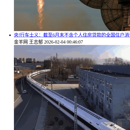
央!行车士义：截至6月末不含个人住房贷款的全国住户消费
金羊网
王志郁
2026-02-04 00:46:07