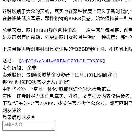
这种区别于大众的声线，其实也在某种程度上定义了新时代的
在静谧处低声耳语，那种独特的BBBB质感，始终保持着一种
总结来看，四川BBBB嗓的两种形态——原生感与氛围感，前
是发声器官的震动，它更是四川女孩对生活的一种态度：哪怕
下次当你再听到那种极具辨识度的“BBBB”频率时，不妨闭上
活动：【
8cjVGdkyAuHwSRRkeCZXbTJuTftKYX
】
责任编辑： 余非
泰禾股份：景!顺长城基金投资者于11月1{9}日调研我司
邦‘泽’创科IPO状态变更为已问询
中科华<兴>丨“空地一体化”赋能河道全时巡检新范式
声明：证券时报力求信息真实、准确，文章提及内容仅供参考
下载“证券时报”官方APP，或关注官方微信公众号，即可随
网友评论
登录
后可以发言