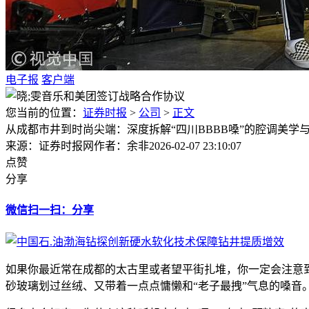
电子报
客户端
您当前的位置：
证券时报
>
公司
>
正文
从成都市井到时尚尖端：深度拆解“四川BBBB嗓”的腔调美学
来源：证券时报网
作者：余非
2026-02-07 23:10:07
点赞
分享
微信扫一扫：分享
如果你最近常在成都的太古里或者望平街扎堆，你一定会注意
砂玻璃划过丝绒、又带着一点点慵懒和“老子最拽”气息的嗓音。