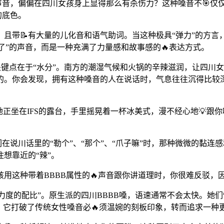
的声音，偏偏在四川女孩身上显得那么有杀伤力？这种嗓音不🎯仅
的底色。
大，且带📝有大量的儿化音和语气助词。当这种极具“弹力”的方
了”的声音，而是一种充满了力量感和故事感的🔥表达方式。
的关键点在于“水分”。南方的潮湿气候和火锅的辛辣滋润，让四
的。你会发现，拥有这种嗓音的人在说话时，气息往往沉得比较深
她正坐在IFS的露台，手里摇晃着一杯冰美式，漫不经心地💡
在说川话里的“勒个”、“那个”、“爪子嘛”时，那种微微的黏连感
想靠近的“辣”。
用这种带着BBBB属性的🔥声音跟你讲道理时，你很难反驳，
与力度的配比”。原生派的四川BBBB嗓，语速通常不会太快。
用。它打破了传统女性嗓音必🔥须温婉的刻板印象，转而追求一