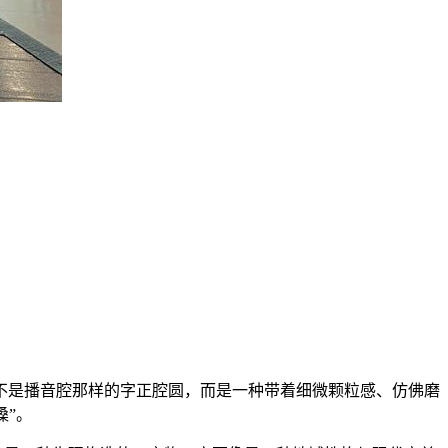
不是播音腔那样的字正腔圆，而是一种带着细微颗粒感、仿佛磨
嗓”。