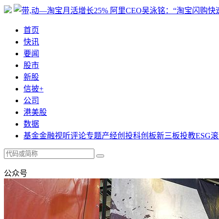
首页
快讯
要闻
股市
新股
信披+
公司
港美股
数据
基金
金融
视听
评论
专题
产经
创投
科创板
新三板
投教
ESG
滚
公众号