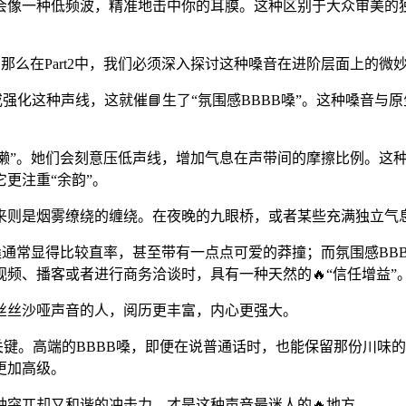
会像一种低频波，精准地击中你的耳膜。这种区别于大众审美的
力”，那么在Part2中，我们必须深入探讨这种嗓音在进阶层面上的
或强化这种声线，这就催📘生了“氛围感BBBB嗓”。这种嗓音与
懒”。她们会刻意压低声线，增加气息在声带间的摩擦比例。这种声音
更注重“余韵”。
来则是烟雾缭绕的缠绕。在夜晚的九眼桥，或者某些充满独立气
嗓通常显得比较直率，甚至带有一点点可爱的莽撞；而氛围感BB
频、播客或者进行商务洽谈时，具有一种天然的🔥“信任增益”
丝丝沙哑声音的人，阅历更丰富，内心更强大。
键。高端的BBBB嗓，即便在说普通话时，也能保留那份川味的
更加高级。
突兀却又和谐的冲击力，才是这种声音最迷人的🔥地方。