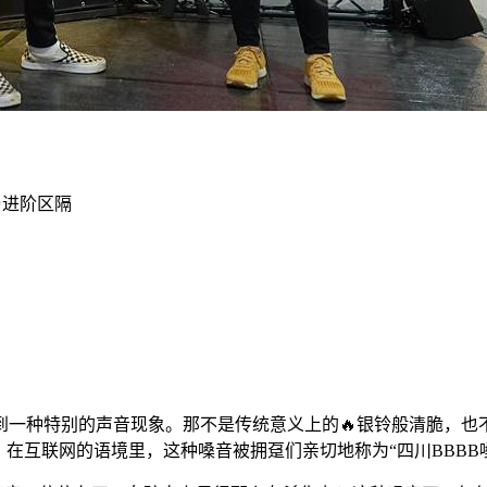
与进阶区隔
到一种特别的声音现象。那不是传统意义上的🔥银铃般清脆，也
在互联网的语境里，这种嗓音被拥趸们亲切地称为“四川BBBB