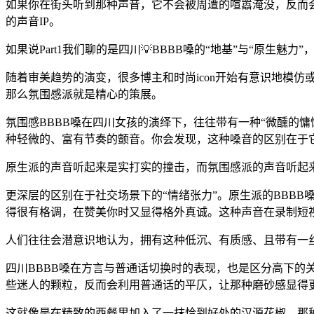
如果你在街头听到那种声音，它不会被周遭的喧嚣淹没，反而
的声音IP。
如果说Part1我们聊的是四川💡BBBB嗓的“地基”与“原生魅
随着审美趋势的演变，很多博主和时尚icon开始有意识地模仿
那么氛围感派就是精心的策展。
氛围感BBBB嗓在四川女孩的演绎下，往往带有一种“微醺的慵
种轻微的、富有节奏的颤音。你会发现，这种嗓音的区别在于它
原生派的声音听起来是实打实的撞击，而氛围感派的声音听起
更深层的区别在于社交场景下的“情绪张力”。原生派的BBBB
得很有格调，在赞美你时又显得格外真诚。这种声音在录制短视
人们往往会潜意识地认为，拥有这种低沉、有质感、且带有一
四川BBBB嗓在方言与普通话切换时的表现，也是区分高下的关
些迷人的颗粒，反而会利用普通话的平仄，让那种磨砂感显得
这就像是在精致的西餐里加入了一抹恰到好处的汉源花椒，那种