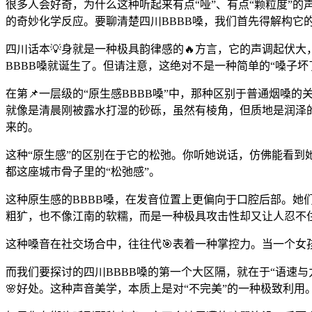
很多人会好奇，为什么这种听起来有点“哑”、有点“颗粒度”
的奇妙化学反应。要聊清楚四川BBBB嗓，我们首先得解构它
四川话本💡身就是一种极具韵律感的🔥方言，它的声调起伏
BBBB嗓就诞生了。但请注意，这绝对不是一种简单的“嗓子坏
在第📌一层级的“原生感BBBB嗓”中，那种区别于普通烟嗓
就像是清晨刚被露水打湿的砂砾，虽然有棱角，但质地是润泽
来的。
这种“原生感”的区别在于它的松弛。你听她说话，仿佛能看到
都这座城市骨子里的“松弛感”。
这种原生感的BBBB嗓，在发音位置上更偏向于口腔后部。她们
粗犷，也不像江南的软糯，而是一种极具攻击性却又让人忍不住
这种嗓音在社交场合中，往往代🎯表着一种掌控力。当一个女孩
而我们要探讨的四川BBBB嗓的第一个大区隔，就在于“语速
🌸好处。这种声音美学，本质上是对“不完美”的一种极致利