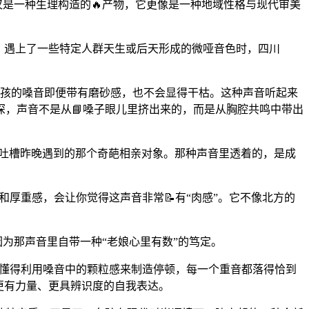
仅是一种生理构造的🔥产物，它更像是一种地域性格与现代审美
言，遇上了一些特定人群天生或后天形成的微哑音色时，四川
川女孩的嗓音即便带有磨砂感，也不会显得干枯。这种声音听起来
，声音不是从📘嗓子眼儿里挤出来的，而是从胸腔共鸣中带出
跟你吐槽昨晚遇到的那个奇葩相亲对象。那种声音里透着的，是成
和厚重感，会让你觉得这声音非常📝有“肉感”。它不像北方的
因为那声音里自带一种“老娘心里有数”的笃定。
她们懂得利用嗓音中的颗粒感来制造停顿，每一个重音都落得恰到
种更有力量、更具辨识度的自我表达。