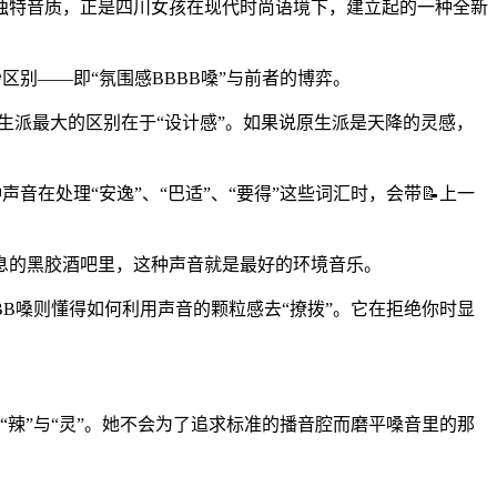
独特音质，正是四川女孩在现代时尚语境下，建立起的一种全新
微妙区别——即“氛围感BBBB嗓”与前者的博弈。
原生派最大的区别在于“设计感”。如果说原生派是天降的灵感，
在处理“安逸”、“巴适”、“要得”这些词汇时，会带📝上一
息的黑胶酒吧里，这种声音就是最好的环境音乐。
BB嗓则懂得如何利用声音的颗粒感去“撩拨”。它在拒绝你时显
。
“辣”与“灵”。她不会为了追求标准的播音腔而磨平嗓音里的那