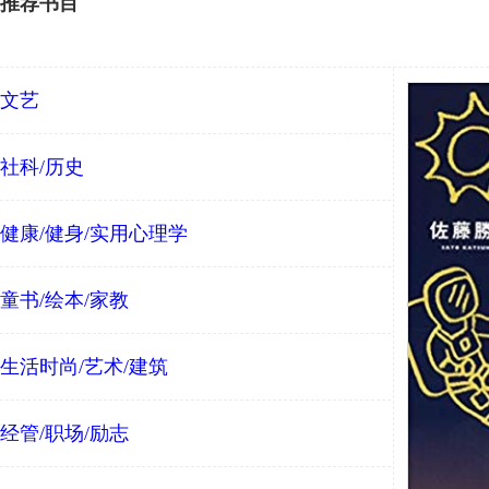
推荐书目
文艺
社科/历史
健康/健身/实用心理学
童书/绘本/家教
生活时尚/艺术/建筑
经管/职场/励志