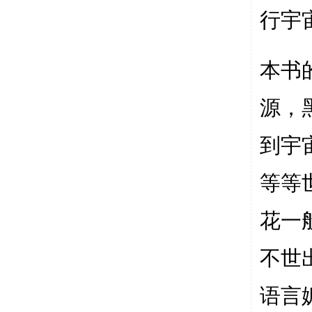
行宇
本书
源，
到宇
等等
花一
不世
语言