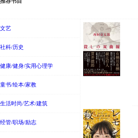
推荐书目
文艺
社科/历史
健康/健身/实用心理学
童书/绘本/家教
生活时尚/艺术/建筑
经管/职场/励志