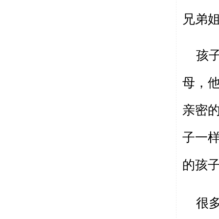
兄弟
孩
母，
亲密
子一
的孩
很