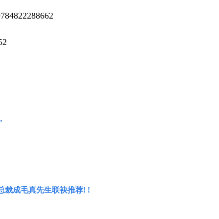
784822288662
52
，
总裁成毛真先生联袂推荐
!
!