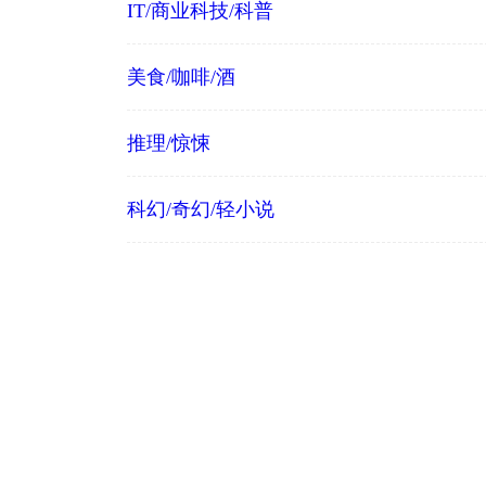
IT/商业科技/科普
美食/咖啡/酒
推理/惊悚
科幻/奇幻/轻小说