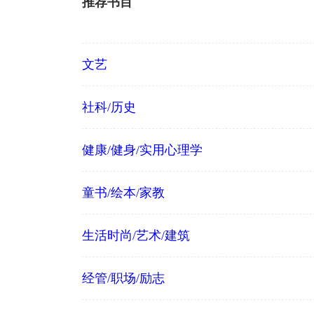
推荐书目
文艺
社科/历史
健康/健身/实用心理学
童书/绘本/家教
生活时尚/艺术/建筑
经管/职场/励志