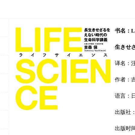
书名：L
生きせ
译名：
作者：吉
语言：
出版社：
出版时间