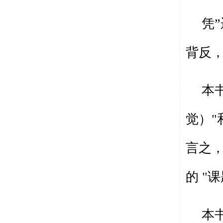
凭
背反
本
觉）
"
言之
的
"
课
本