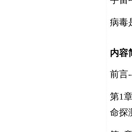
宇宙
病毒
内容
前言
-
第
1
命探