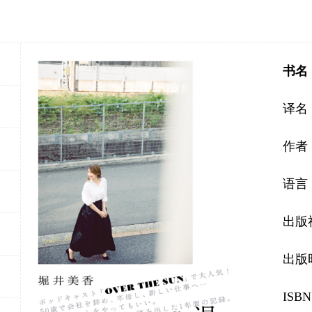
书名
译名
作者
语言
出版
出版时
ISBN