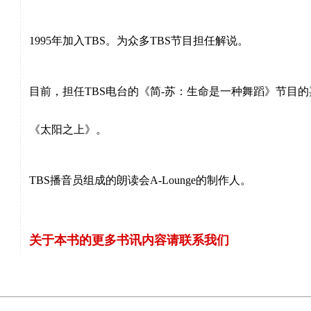
1995
年加入
TBS
。为众多
TBS
节目担任解说。
目前，担任
TBS
电台的《简
-
苏：生命是一种舞蹈》节目的
《太阳之上》。
TBS
播音员组成的朗读会
A-Lounge
的制作人。
关于本书的更多书讯内容请联系我们