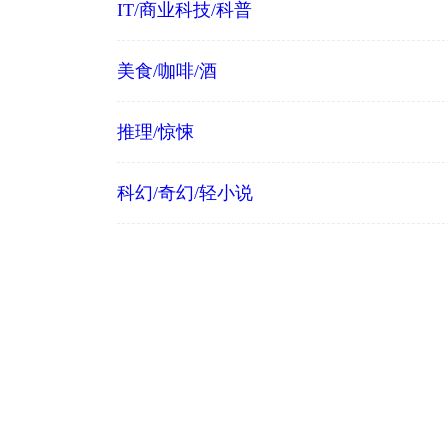
IT/商业科技/科普
美食/咖啡/酒
推理/惊悚
科幻/奇幻/轻小说