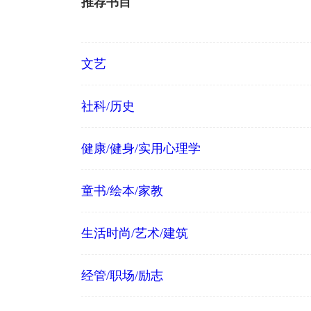
推荐书目
文艺
社科/历史
健康/健身/实用心理学
童书/绘本/家教
生活时尚/艺术/建筑
经管/职场/励志