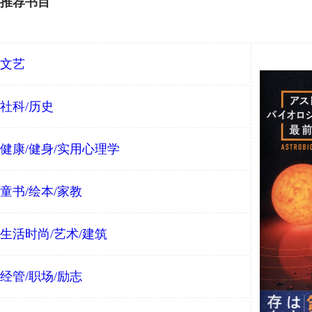
推荐书目
文艺
社科/历史
健康/健身/实用心理学
童书/绘本/家教
生活时尚/艺术/建筑
经管/职场/励志