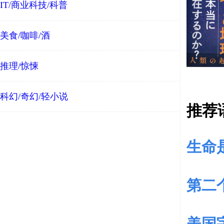
IT/商业科技/科普
美食/咖啡/酒
推理/惊悚
科幻/奇幻/轻小说
推荐
生命
第二