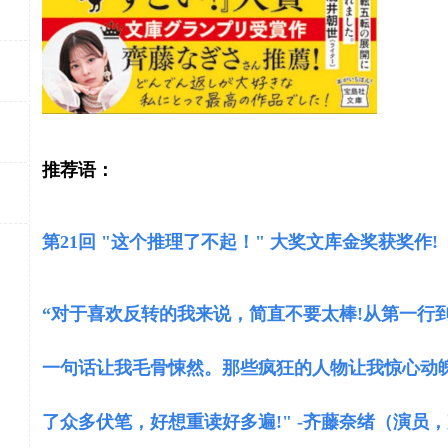
推荐语：
第
21
回
"
这个推理了不起！
"
大奖文库金奖获奖作
!
“对于喜欢反转的我来说，简直不要太棒
!
从第一行
一句话让我毛骨悚然。那些疯狂的人物让我惊心动
了众多伏笔，好想重读好多遍
!" -
齐藤奈绪（演员，