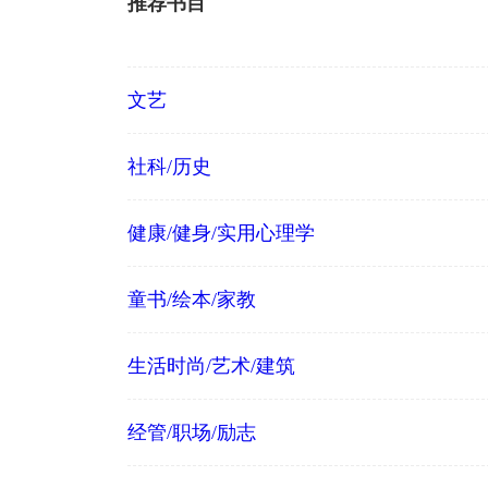
推荐书目
文艺
社科/历史
健康/健身/实用心理学
童书/绘本/家教
生活时尚/艺术/建筑
经管/职场/励志