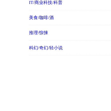
IT/商业科技/科普
美食/咖啡/酒
推理/惊悚
科幻/奇幻/轻小说