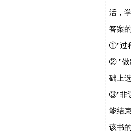
活，
答案
①"过
② "
础上选
③"非
能结
该书