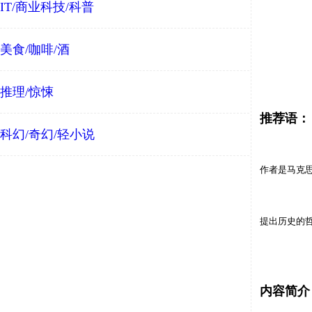
IT/商业科技/科普
美食/咖啡/酒
推理/惊悚
推荐语：
科幻/奇幻/轻小说
作者是
马
克
提出
历
史的
内容简介