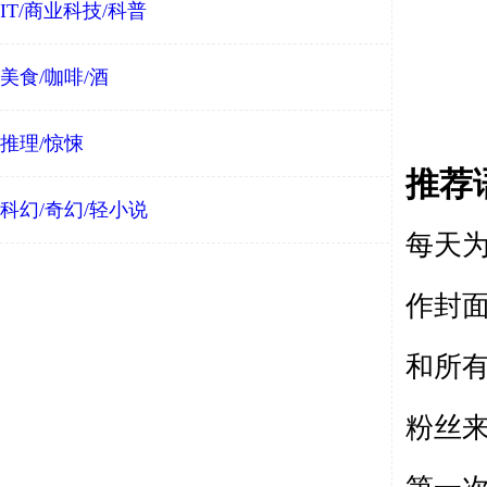
IT/商业科技/科普
美食/咖啡/酒
推理/惊悚
推荐
科幻/奇幻/轻小说
每天
作封
和所
粉
丝