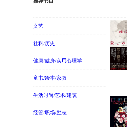
推荐书目
文艺
社科/历史
健康/健身/实用心理学
童书/绘本/家教
生活时尚/艺术/建筑
经管/职场/励志