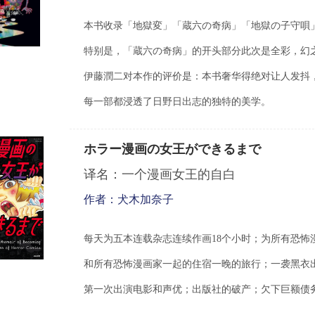
本书收录「地獄変」「蔵六の奇病」「地獄の子守唄
特别是，「蔵六の奇病」的开头部分此次是全彩，幻
伊藤潤二对本作的评价是：本书奢华得绝对让人发抖
每一部都浸透了日野日出志的独特的美学。
ホラー漫画の女王ができるまで
译名：一个漫画女王的自白
作者：犬木加奈子
每天
为
五本
连载杂
志连续作画
18
个小
时
；
为
所有恐怖
和所有恐怖漫画家一起的住宿一晚的旅行；一袭黑衣
第一次出演
电
影和声优；出版社的破
产
；欠下巨
额债