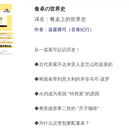
食卓の世界史
译名：餐桌上的世界史
作者：遠藤雅司（音食紀行）
从一道菜可以识历史！
◆古代美索不达米亚人是怎么吃蔬菜的
◆将面条带到意大利的并非马可
-
波罗
◆火鸡成为美国
"
特色菜
"
的原因
◆
弗里德里希二世的
"
芥子咖啡
"
◆为什么汉堡包要配薯条？