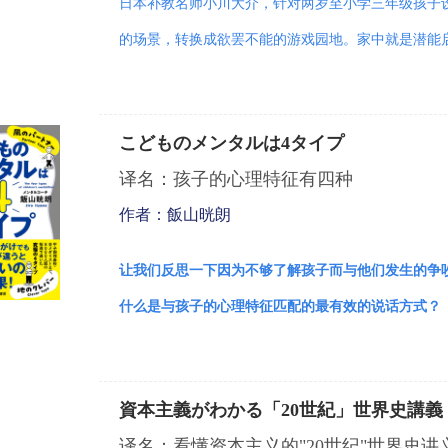
日本补教名师小川大介，针对两岁至小学三年级孩子
的场景，转换成欲罢不能的游戏园地。家中就是潜能
こどものメンタルは4タイプ
译名：孩子的心理特征有四种
作者：飯山晄朗
让我们反思一下因为不够了解孩子而与他们发生的争
什么是与孩子的心理特征匹配的最有效的说话方式？
資本主義がわかる「20世紀」世界史講義
译名：看懂资本主义的"20世纪"世界史讲