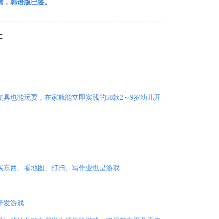
台湾，韩语版已签。
た
具也能玩耍，在家就能立即实践的58款2～9岁幼儿开
买东西、看地图、打扫、写作业也是游戏
开发游戏