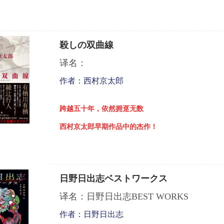
殺しの双曲線
译名：
作者：西村京太郎
跨越五十年，依然拥趸无数
西村京太郎早期作品中的杰作！
日野日出志ベストワークス
译名：日野日出志BEST WORKS
作者：日野日出志