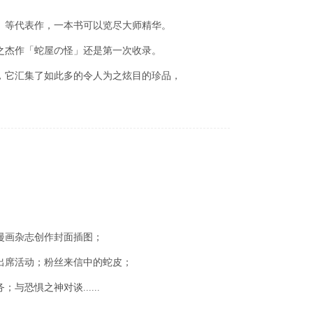
」等代表作，一本书可以览尽大师精华。
之杰作「蛇屋の怪」还是第一次收录。
，它汇集了如此多的令人为之炫目的珍品，
漫画
杂
志创作封面插
图
；
出席活
动
；粉
丝
来信中的蛇皮；
务
；与恐惧之神对谈......