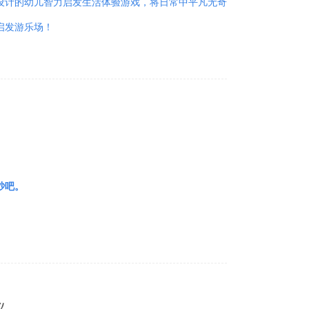
设计的幼儿智力启发生活体验游戏，将日常中平凡无奇
启发游乐场！
吵吧。
义