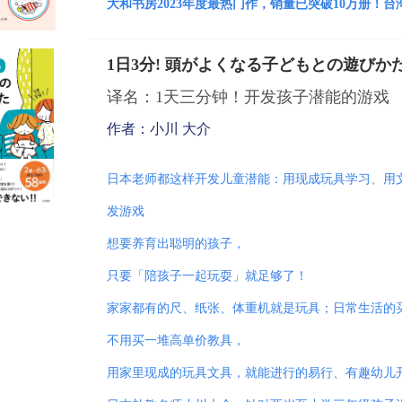
大和书房2023年度最热门作，销量已突破10万册！
1日3分! 頭がよくなる子どもとの遊びか
译名：1天三分钟！开发孩子潜能的游戏
作者：小川 大介
日本老师都这样开发儿童潜能：用现成玩具学习、用文
发游戏
想要养育出聪明的孩子，
只要「陪孩子一起玩耍」就足够了！
家家都有的尺、纸张、体重机就是玩具；日常生活的
不用买一堆高单价教具，
用家里现成的玩具文具，就能进行的易行、有趣幼儿