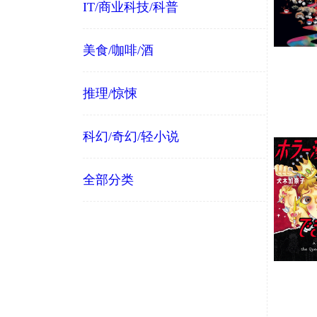
IT/商业科技/科普
美食/咖啡/酒
推理/惊悚
科幻/奇幻/轻小说
全部分类