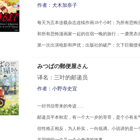
作者：犬木加奈子
每天
为
五本
连载杂
志连续作画
18
个小
时
；
为
所有恐怖
和所有恐怖漫画家一起的住宿一晚的旅行；一袭黑衣
第一次出演
电
影和声优；出版社的破
产
；欠下巨
额债
みつばの郵便屋さん
译名：三叶的邮递员
作者：小野寺史宜
一封书信带来的奇迹......
邮递员平本秋宏，有一个大一岁的哥哥，是个小有名
但性格正相反，为人朴实，一向低调。小说讲的是一
共同编织一个又一个小奇迹的故事。