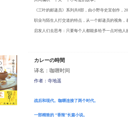
《三叶的邮递员》系列共8部，由小野寺史宜创作，2
职业与陌生人打交道的特点，从一个邮递员的视角，
启发人们去思考：只要每个人都能多给予一点对他人
カレーの時間
译名：咖喱时间
作者：寺地遥
战后和现代。咖喱连接了两个时代。
一部精致的 “香辣”长篇小说。