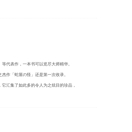
」等代表作，一本书可以览尽大师精华。
之杰作「蛇屋の怪」还是第一次收录。
，它汇集了如此多的令人为之炫目的珍品，