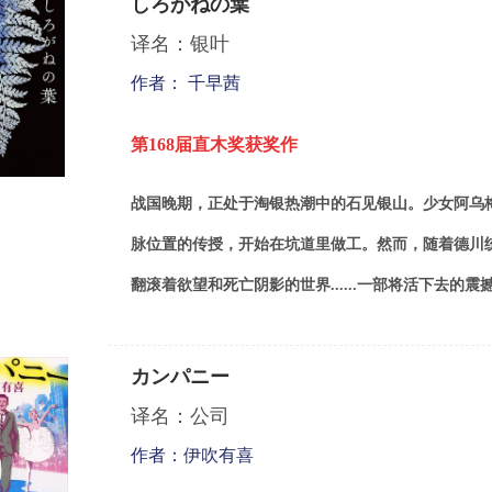
しろがねの葉
译名：银叶
作者： 千早茜
第
168
届直木奖获奖作
战国晚期，正处于淘银热潮中的石见银山。少女阿乌
脉位置的传授，开始在坑道里做工。然而，随着德川
翻滚着欲望和死亡阴影的世界......一部将活下去的
カンパニー
译名：公司
作者：伊吹有喜