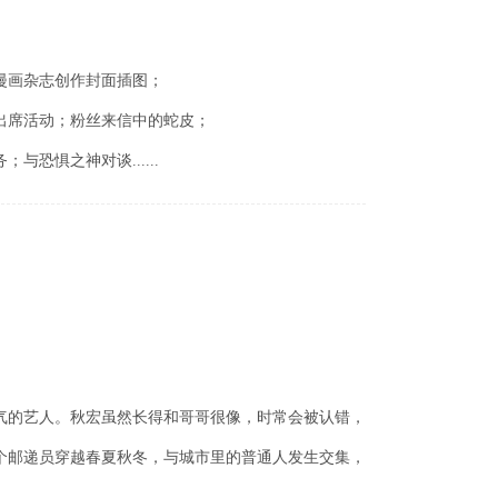
漫画
杂
志创作封面插
图
；
出席活
动
；粉
丝
来信中的蛇皮；
务
；与恐惧之神对谈......
气的艺人。秋宏虽然长得和哥哥很像，时常会被认错，
个邮递员穿越春夏秋冬，与城市里的普通人发生交集，