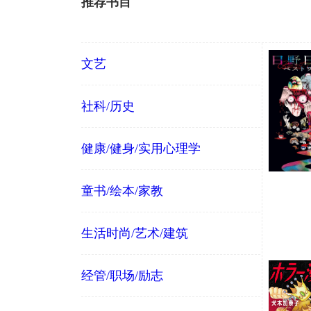
推荐书目
文艺
社科/历史
健康/健身/实用心理学
童书/绘本/家教
生活时尚/艺术/建筑
经管/职场/励志