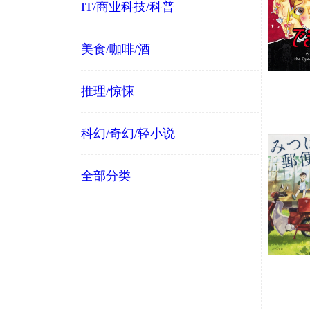
IT/商业科技/科普
美食/咖啡/酒
推理/惊悚
科幻/奇幻/轻小说
全部分类