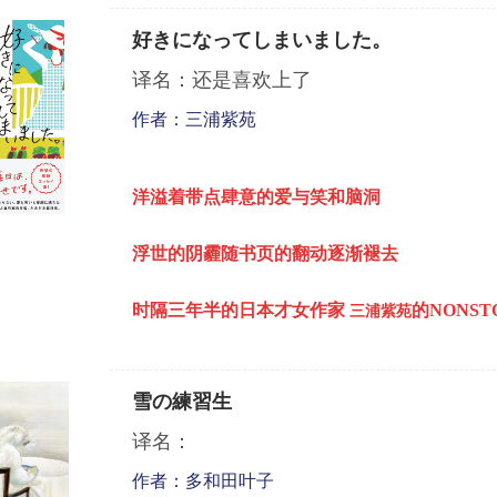
好きになってしまいました。
译名：还是喜欢上了
作者：三浦紫苑
洋溢着带点肆意的爱与笑和脑洞
浮世的阴霾随书页的翻动逐渐褪去
时隔三年半的日本才女作家
的
NONST
三浦紫苑
雪の練習生
译名：
作者：多和田叶子