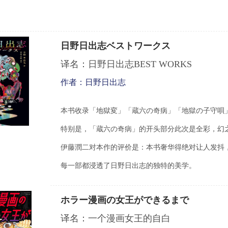
日野日出志ベストワークス
译名：日野日出志BEST WORKS
作者：日野日出志
本书收录「地獄変」「蔵六の奇病」「地獄の子守唄
特别是，「蔵六の奇病」的开头部分此次是全彩，幻
伊藤潤二对本作的评价是：本书奢华得绝对让人发抖
每一部都浸透了日野日出志的独特的美学。
ホラー漫画の女王ができるまで
译名：一个漫画女王的自白