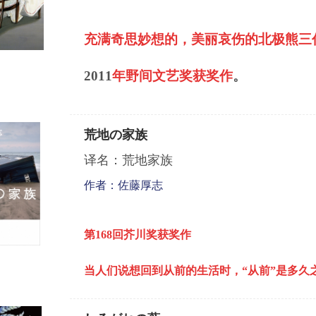
充满奇思妙想的，美丽哀伤的北极熊三
2011
年野间文艺奖获奖作
。
荒地の家族
译名：荒地家族
作者：佐藤厚志
第
168
回芥川奖获奖作
当人们说想回到从前的生活时，“从前”是多久