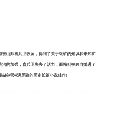
梅被山师喜兵卫收留，得到了关于银矿的知识和未知矿
统治的加强，喜兵卫失去了活力，而梅则被独自抛进了
震撼描绘得淋漓尽致的历史长篇小说佳作
!