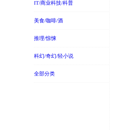
IT/商业科技/科普
美食/咖啡/酒
推理/惊悚
科幻/奇幻/轻小说
全部分类