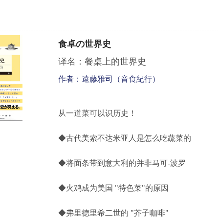
食卓の世界史
译名：餐桌上的世界史
作者：遠藤雅司（音食紀行）
从一道菜可以识历史！
◆古代美索不达米亚人是怎么吃蔬菜的
◆将面条带到意大利的并非马可
-
波罗
◆火鸡成为美国
"
特色菜
"
的原因
◆
弗里德里希二世的
"
芥子咖啡
"