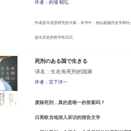
作者：的場 昭弘
作者是
马
克思
研究的大家
，本
书
中，他以超越
历
史学和社
提出
历
史的哲学性启示。
死刑のある国で生きる
译名：生在有死刑的国家
作者：宮下洋一
废除死刑，真的是唯一的答案吗？
日美欧当地深入采访的报告文学