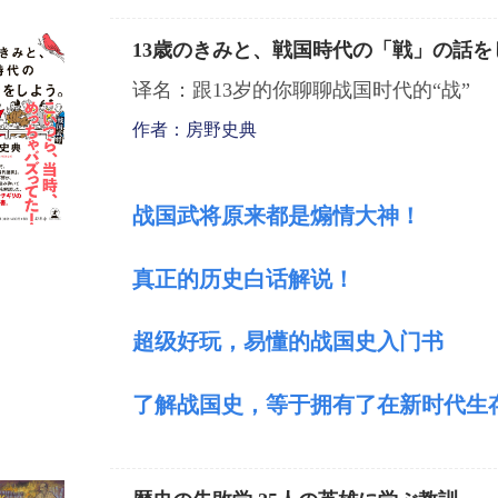
13歳のきみと、戦国時代の「戦」の話を
译名：跟13岁的你聊聊战国时代的“战”
作者：房野史典
战国武将原来都是煽情大神
！
真正的历史白话解说！
超级好玩，易懂的战国史入门书
了解战国史，等于拥有了在新时代生