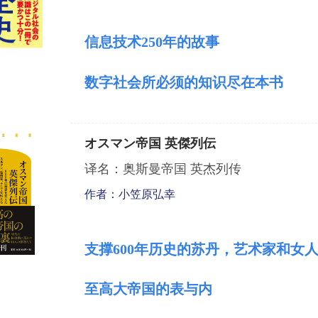
信息技术
250
年的故事
数字社会所必须的知识尽在本书
オスマン帝国 英傑列伝
译名：奥斯曼帝国 英杰列传
作者：小笠原弘幸
支撑
600
年历史的苏丹，艺术家和女
至高大帝国的表与内