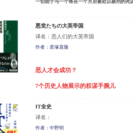
一切始于与一个将在一个月后被处以极刑的死
悪党たちの大英帝国
译名：恶人们的大英帝国
作者：君塚直隆
恶人才会成功？
7
个历史人物展示的权谋手腕儿
IT全史
译名：
作者：中野明