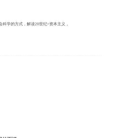
会科学的方式，解
读
20
世
纪
=
资
本主
义
，