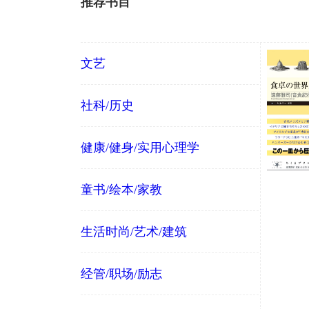
推荐书目
文艺
社科/历史
健康/健身/实用心理学
童书/绘本/家教
生活时尚/艺术/建筑
经管/职场/励志