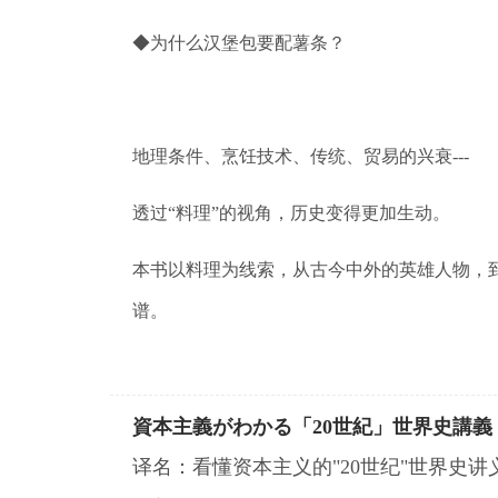
◆为什么汉堡包要配薯条？
地理条件、烹饪技术、传统、贸易的兴衰
---
透过“料理”的视角，历史变得更加生动。
本书以料理为线索，从古今中外的英雄人物，
谱。
資本主義がわかる「20世紀」世界史講義
译名：看懂资本主义的"20世纪"世界史讲